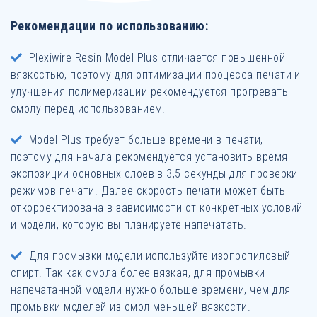
Рекомендации по использованию:
Plexiwire Resin Model Plus отличается повышенной
вязкостью, поэтому для оптимизации процесса печати и
улучшения полимеризации рекомендуется прогревать
смолу перед использованием.
Model Plus требует больше времени в печати,
поэтому для начала рекомендуется установить время
экспозиции основных слоев в 3,5 секунды для проверки
режимов печати. Далее скорость печати может быть
откорректирована в зависимости от конкретных условий
и модели, которую вы планируете напечатать.
Для промывки модели используйте изопропиловый
спирт. Так как смола более вязкая, для промывки
напечатанной модели нужно больше времени, чем для
промывки моделей из смол меньшей вязкости.