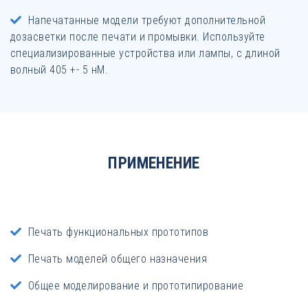
Напечатанные модели требуют дополнительной
дозасветки после печати и промывки. Используйте
специализированные устройства или лампы, с длиной
волный 405 +- 5 нМ.
ПРИМЕНЕНИЕ
Печать функциональных прототипов
Печать моделей общего назначения
Общее моделирование и прототипирование