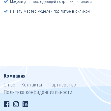
Модели для последующей покраски акрилами
Печать мастер моделей под литье в силикон
Компания
О нас
Контакты
Партнерство
Политика конфиденциальности