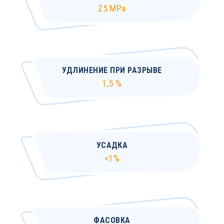
25 MPa
УДЛИНЕНИЕ ПРИ РАЗРЫВЕ
1,5 %
УСАДКА
<1%
ФАСОВКА