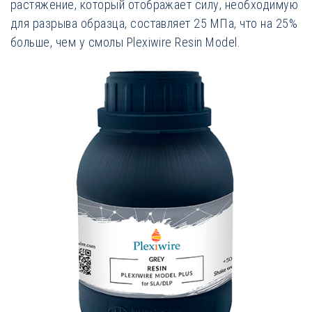
растяжение, который отображает силу, необходимую
для разрыва образца, составляет 25 МПа, что на 25%
больше, чем у смолы Plexiwire Resin Model.