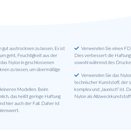
 gut austrocknen zu lassen. Es ist
Verwenden Sie einen FD
rum geht, Feuchtigkeit aus der
Dies verbessert die Haftung
das Nylon in geschlossenen
sowohl während des Drucken
cknen zu lassen, um übermäßige
Verwenden Sie das Nylon
technischer Kunststoff, der 
leineren Modellen. Beim
komplex und „launisch“ ist. 
lich, das heißt geringe Haftung
Nylon als Allzweckkunststoff
 hier auch der Fall. Daher ist
hlenswert.