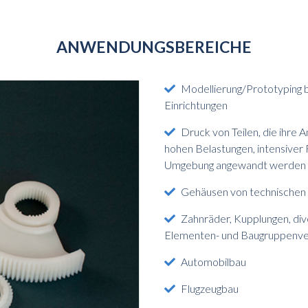
ANWENDUNGSBEREICHE
Modellierung/Prototyping b
Einrichtungen
Druck von Teilen, die ihre
hohen Belastungen, intensiver 
Umgebung angewandt werden
Gehäusen von technischen A
Zahnräder, Kupplungen, di
Elementen- und Baugruppenve
Automobilbau
Flugzeugbau