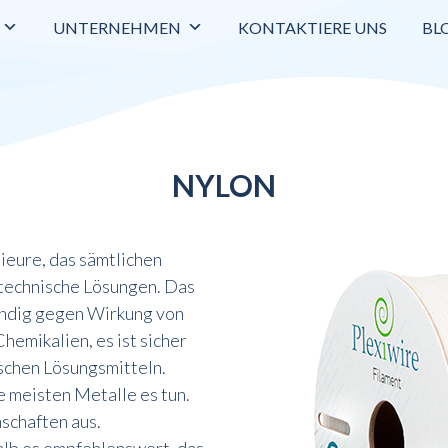
UNTERNEHMEN
KONTAKTIERE UNS
BL
NYLON
nieure, das sämtlichen
 technische Lösungen. Das
ändig gegen Wirkung von
emikalien, es ist sicher
schen Lösungsmitteln.
e meisten Metalle es tun.
nschaften aus.