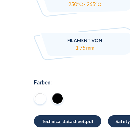
250°С - 265°С
FILAMENT VON
1,75 mm
Farben:
Technical datasheet.pdf
Safety